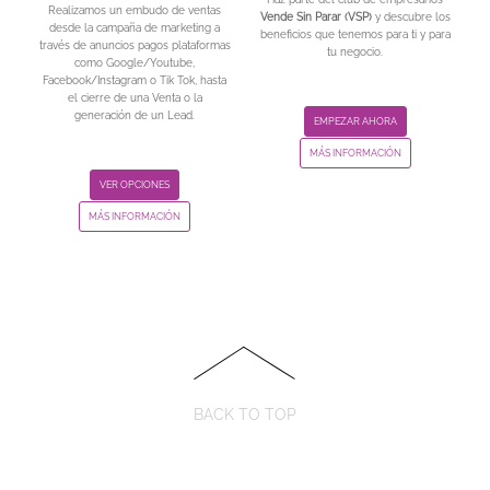
Realizamos un embudo de ventas
Vende Sin Parar (VSP)
y descubre los
desde la campaña de marketing a
beneficios que tenemos para ti y para
través de anuncios pagos plataformas
tu negocio.
como Google/Youtube,
Facebook/Instagram o Tik Tok, hasta
el cierre de una Venta o la
generación de un Lead.
EMPEZAR AHORA
MÁS INFORMACIÓN
VER OPCIONES
MÁS INFORMACIÓN
BACK TO TOP