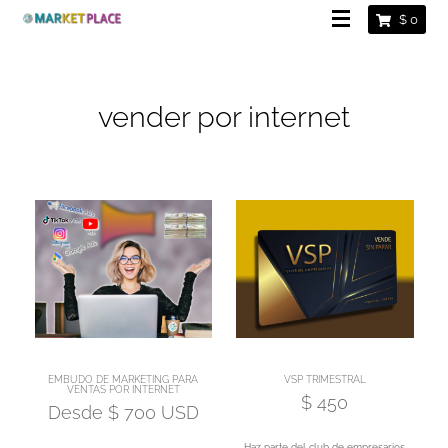
$
0
vender por internet
EMBUDO DE MARKETING PARA
VSP TRIMESTRAL
VENTAS POR INTERNET
$
450
Desde
$
700
USD
Haz parte del club de empresarios